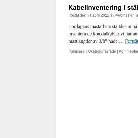
Kabelinventering i stä
Postat den
11 april 2022
av
webmaster_j
Lördagens mastarbete ställdes in på g
inventera de koaxialkablar vi har att 
mastlängder av 3/8″ hade …
Fortsä
Publicerat i
Okategoriserade
|
Kommentare