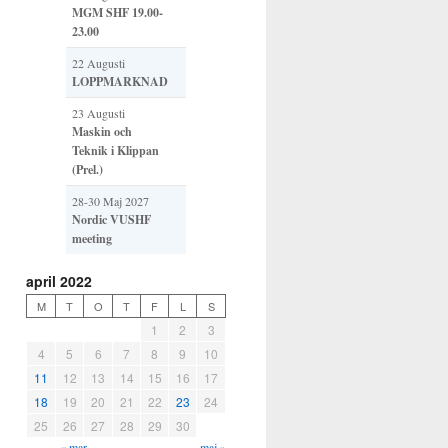
MGM SHF 19.00-
23.00
22 Augusti
LOPPMARKNAD
23 Augusti
Maskin och
Teknik i Klippan
(Prel.)
28-30 Maj 2027
Nordic VUSHF
meeting
april 2022
M
T
O
T
F
L
S
1
2
3
4
5
6
7
8
9
10
11
12
13
14
15
16
17
18
19
20
21
22
23
24
25
26
27
28
29
30
« mar
maj »