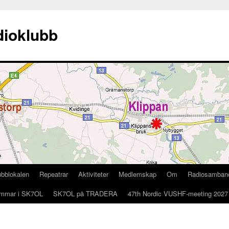
ioklubb
ubblokalen
Repeatrar
Aktiviteter
Medlemskap
Om
Radiosamban
mmar i SK7OL
SK7OL på TRADERA
47th Nordic VUSHF-meeting 2027