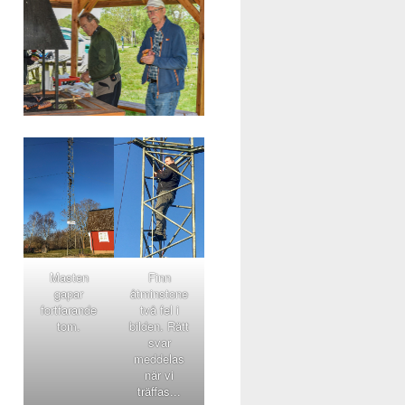
Masten
Finn
gapar
åtminstone
fortfarande
två fel i
tom.
bilden. Rätt
svar
meddelas
när vi
träffas...