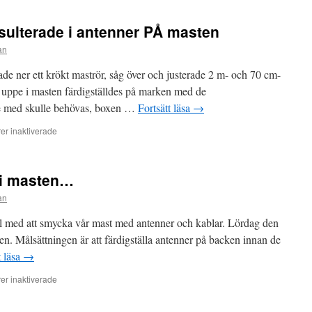
sulterade i antenner PÅ masten
an
kade ner ett krökt maströr, såg över och justerade 2 m- och 70 cm-
 uppe i masten färdigställdes på marken med de
e med skulle behövas, boxen …
Fortsätt läsa
→
för
r inaktiverade
Dagens
mastarbete
resulterade
 i masten…
i
antenner
an
PÅ
masten
ål med att smycka vår mast med antenner och kablar. Lördag den
en. Målsättningen är att färdigställa antenner på backen innan de
t läsa
→
för
r inaktiverade
Ny
lördag,