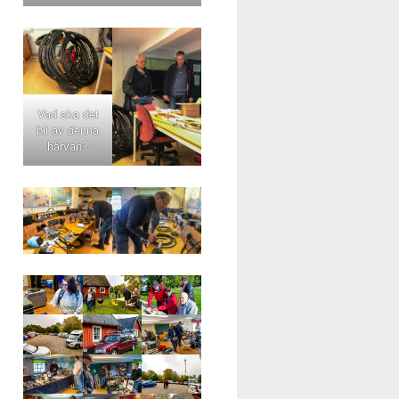
Vad ska det
bli av denna
härvan?