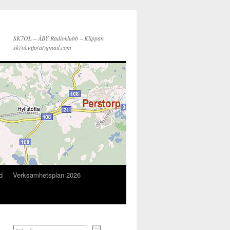
SK7OL – ÅBY Radioklubb – Klippan
sk7ol.info(at)gmail.com
d
Verksamhetsplan 2026