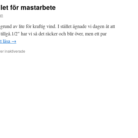
nya
llet för mastarbete
försök
i
an
masten…
rund av lite för kraftig vind. I stället ägnade vi dagen åt att
tillgå.1/2″ har vi så det räcker och blir över, men ett par
tt läsa
→
för
r inaktiverade
Kabelinventering
i
stället
för
mastarbete