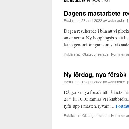
april 2022
Månadsarkiv:
Dagens mastarbete re
Postat den
23 april 2022
av
webmaster_j
Dagen resulterade i bl.a att vi ploc
antennerna. Ny kopplingsbox att ha
kabelgenomföringar som vi räknad
Publicerat i
Okategoriserade
|
Kommentare
Ny lördag, nya försök
Postat den
18 april 2022
av
webmaster_j
Då gör vi nya försök att nå årets m
23/4 kl 10.00 samlas vi i klubblokal
lyfts upp i masten.Tyvärr …
Fortsät
Publicerat i
Okategoriserade
|
Kommentare