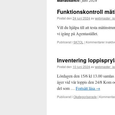
juni 2024
Månadsarkiv:
Funktionskontroll mät
Postat den
24 juni 2024
av
webmaster_ja
Vill du hjälpa till att testa mätins
vi igång på Agentastället.
Publicerat i
SK7OL
|
Kommentarer inaktiv
Inventering loppispryl
Postat den
10 juni 2024
av
webmaster_ja
Lördagen den 15/6 kl 13.00 samlas v
äger vid vår loppis den 24/8 Kom och 
del som …
Fortsätt läsa
→
Publicerat i
Okategoriserade
|
Kommentare