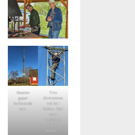
Masten
Finn
gapar
åtminstone
fortfarande
två fel i
tom.
bilden. Rätt
svar
meddelas
när vi
träffas...