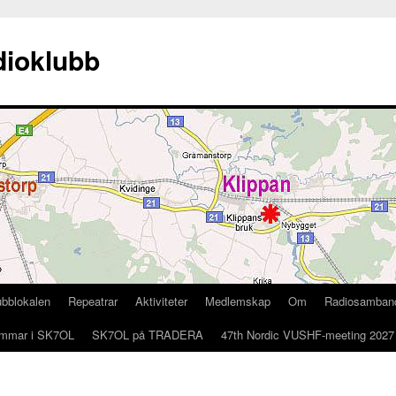
ioklubb
ubblokalen
Repeatrar
Aktiviteter
Medlemskap
Om
Radiosamban
mmar i SK7OL
SK7OL på TRADERA
47th Nordic VUSHF-meeting 2027