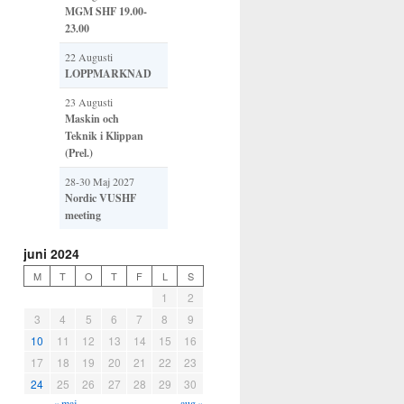
MGM SHF 19.00-
23.00
22 Augusti
LOPPMARKNAD
23 Augusti
Maskin och
Teknik i Klippan
(Prel.)
28-30 Maj 2027
Nordic VUSHF
meeting
juni 2024
M
T
O
T
F
L
S
1
2
3
4
5
6
7
8
9
10
11
12
13
14
15
16
17
18
19
20
21
22
23
24
25
26
27
28
29
30
« maj
aug »