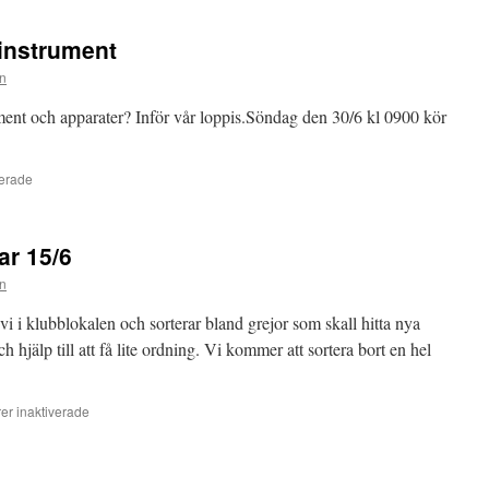
instrument
n
trument och apparater? Inför vår loppis.Söndag den 30/6 kl 0900 kör
för
erade
Funktionskontroll
mätinstrument
ar 15/6
n
i i klubblokalen och sorterar bland grejor som skall hitta nya
hjälp till att få lite ordning. Vi kommer att sortera bort en hel
för
r inaktiverade
Inventering
loppisprylar
15/6