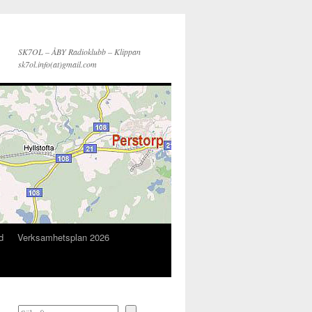
SK7OL – ÅBY Radioklubb – Klippan
sk7ol.info(at)gmail.com
d
Verksamhetsplan 2026