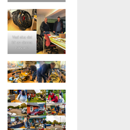
Vad ska det
bli av denna
härvan?