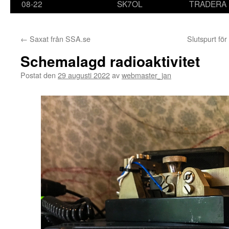
08-22
SK7OL
TRADERA
←
Saxat från SSA.se
Slutspurt fö
Schemalagd radioaktivitet
Postat den
29 augusti 2022
av
webmaster_jan