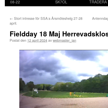
08-22
SK7OL
TRADERA
←
Stort intresse för SSA:s Årsmöteshelg 27-28
Antenndag
april.
Fieldday 18 Maj Herrevadsklo
Postat den
12 april 2024
av
webmaster_jan