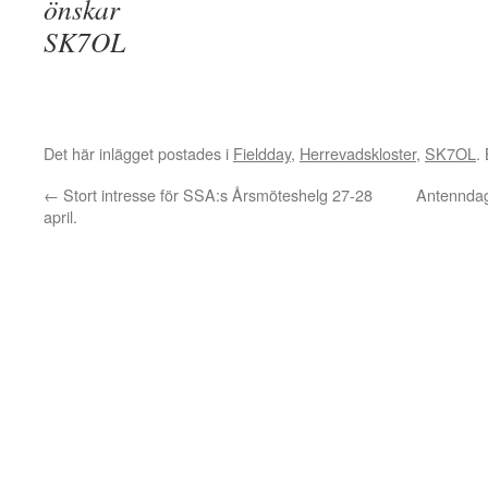
önskar
SK7OL
Det här inlägget postades i
Fieldday
,
Herrevadskloster
,
SK7OL
.
←
Stort intresse för SSA:s Årsmöteshelg 27-28
Antenndag
april.