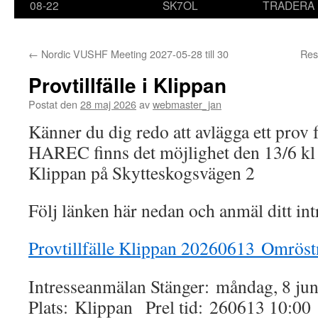
08-22
SK7OL
TRADERA
←
Nordic VUSHF Meeting 2027-05-28 till 30
Res
Provtillfälle i Klippan
Postat den
28 maj 2026
av
webmaster_jan
Känner du dig redo att avlägga ett prov f
HAREC finns det möjlighet den 13/6 k
Klippan på Skytteskogsvägen 2
Följ länken här nedan och anmäl ditt int
Provtillfälle Klippan 20260613 Omröst
Intresseanmälan Stänger: måndag, 8 jun
Plats: Klippan Prel tid: 260613 10:00