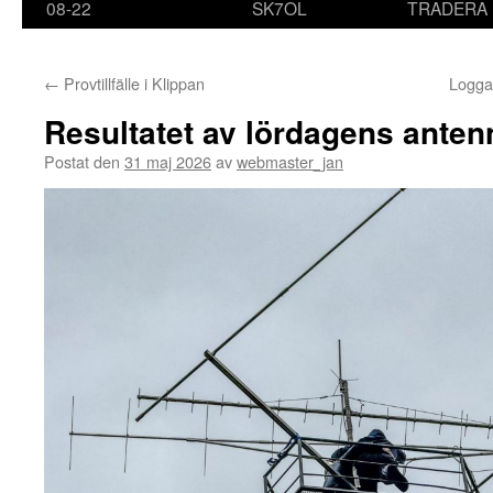
08-22
SK7OL
TRADERA
←
Provtillfälle i Klippan
Logga
Resultatet av lördagens anten
Postat den
31 maj 2026
av
webmaster_jan