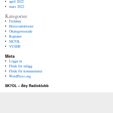
april 2022
mars 2022
Kategorier
Fieldday
Herrevadskloster
Okategoriserade
Repeater
SK7OL
VUSHF
Meta
Logga in
Flöde för inlägg
Flöde för kommentarer
WordPress.org
SK7OL – Åby Radioklubb